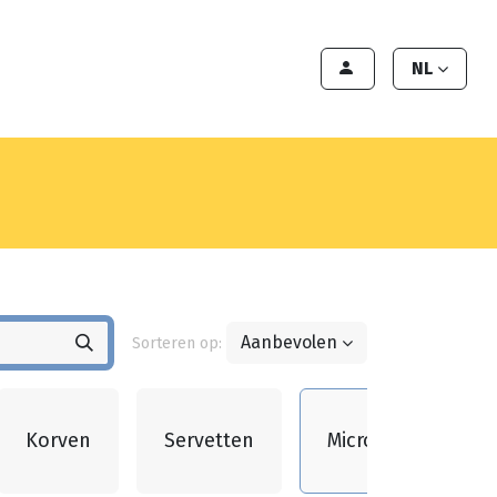
en
Export
Deals
Klant worden
NL
Aanbevolen
Sorteren op:
Korven
Servetten
Microgolf
K