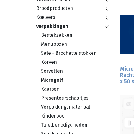
Broodproducten
Koelvers
Verpakkingen
Bestekzakken
Menuboxen
Saté - Brochette stokken
Korven
Micro
Servetten
Recht
Microgolf
x 50 s
Kaarsen
Presenteerschaaltjes
Verpakkingsmateriaal
Kinderbox
Tafelbenodigdheden
Snackschaaltjes