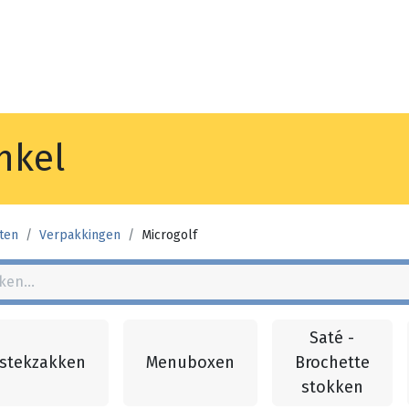
Noyez
Winkel
Vestiging
nkel
ten
Verpakkingen
Microgolf
Saté -
stekzakken
Menuboxen
Brochette
stokken