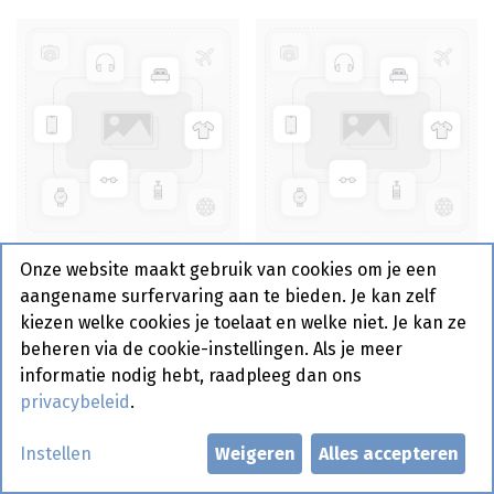
Steak Hachee "Façon
Beefburger 100 gr Maxi
Onze website maakt gebruik van cookies om je een
Bouchère" 15% Socopa
Rond 20% Socopa 5,4
aangename surfervaring aan te bieden. Je kan zelf
40 x 150 gr
kg
kiezen welke cookies je toelaat en welke niet. Je kan ze
beheren via de cookie-instellingen. Als je meer
informatie nodig hebt, raadpleeg dan ons
Bestelartikel
privacybeleid
.
Instellen
Weigeren
Alles accepteren