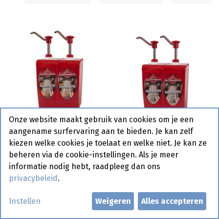
Onze website maakt gebruik van cookies om je een
Mammouth Hot
aangename surfervaring aan te bieden. Je kan zelf
(Algérienne) Pauwels
Mammouth Saus
kiezen welke cookies je toelaat en welke niet. Je kan ze
Bag 5 L
Pauwels Bag 5 L
beheren via de cookie-instellingen. Als je meer
informatie nodig hebt, raadpleeg dan ons
privacybeleid
.
Instellen
Weigeren
Alles accepteren