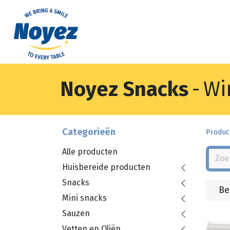
Noyez Snacks
-
Wi
Categorieën
Produc
Alle producten
Huisbereide producten
Snacks
Be
Mini snacks
Sauzen
Vetten en Oliën