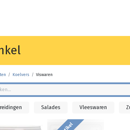
Noyez
Winkel
Vestiging
nkel
ten
Koelvers
Viswaren
reidingen
Salades
Vleeswaren
Z