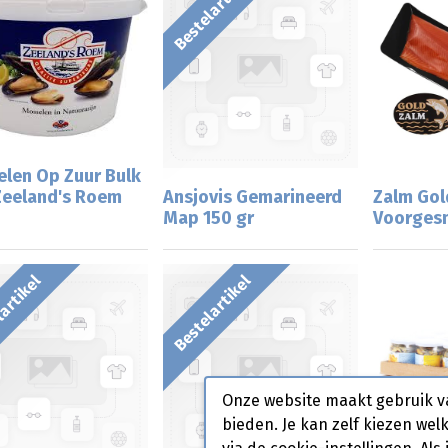
Bestelartikel
len Op Zuur Bulk
Zeeland's Roem
Ansjovis Gemarineerd
Zalm Gol
Map 150 gr
Voorges
artikel
Bestelartikel
Onze website maakt gebruik v
bieden. Je kan zelf kiezen wel