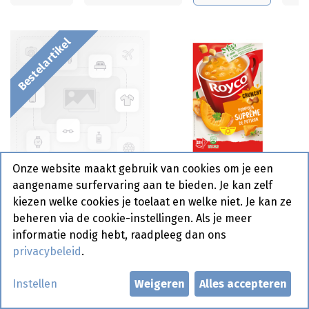
Bestelartikel
Onze website maakt gebruik van cookies om je een
Vending Crunchy
Royco Minute Soup
aangename surfervaring aan te bieden. Je kan zelf
Tomatensupreme Royco
Pompoen Supreme
kiezen welke cookies je toelaat en welke niet. Je kan ze
2 x 80 porties
Crunchy 20 st
beheren via de cookie-instellingen. Als je meer
informatie nodig hebt, raadpleeg dan ons
privacybeleid
.
Instellen
Weigeren
Alles accepteren