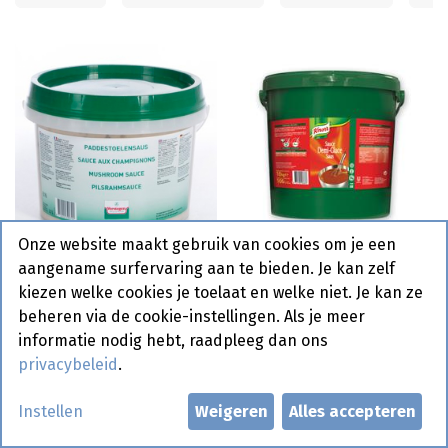
Onze website maakt gebruik van cookies om je een
Champignon Saus
Demi Glace 1-2-3 Knorr
aangename surfervaring aan te bieden. Je kan zelf
Classic Verstegen 2,7 L
10 kg
kiezen welke cookies je toelaat en welke niet. Je kan ze
beheren via de cookie-instellingen. Als je meer
informatie nodig hebt, raadpleeg dan ons
Bestelartikel
Bestelartikel
privacybeleid
.
Instellen
Weigeren
Alles accepteren