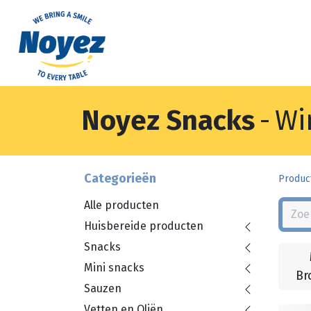
Noyez Snacks
-
Wi
Categorieën
Produc
Alle producten
Huisbereide producten
Snacks
Mini snacks
Br
Sauzen
Vetten en Oliën