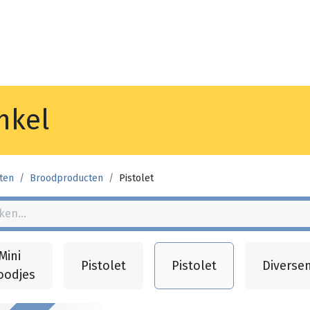
Noyez
Winkel
Vestiging
nkel
ten
Broodproducten
Pistolet
Mini
Pistolet
Pistolet
Diverse
oodjes