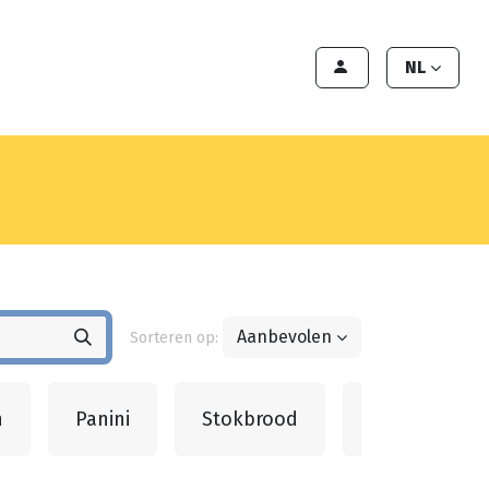
en
Export
Deals
Klant worden
NL
Aanbevolen
Sorteren op:
n
Panini
Stokbrood
Hamburgerb