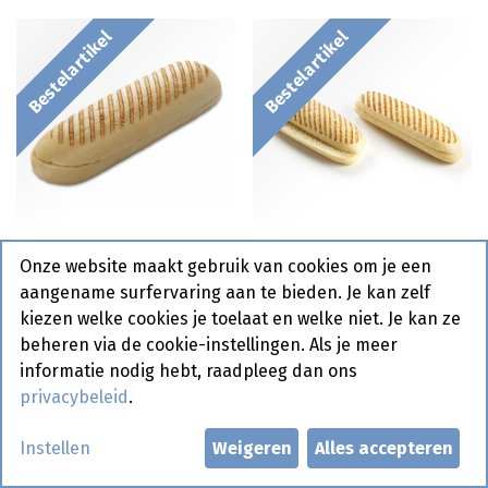
Bestelartikel
Bestelartikel
2355 Panini Naturel
4410 Panini Prégrilled /
Onze website maakt gebruik van cookies om je een
Gegrild 21 cm Pastridor
Pre-Sliced La Lorraine
aangename surfervaring aan te bieden. Je kan zelf
65 x 110 gr
55 x 110 gr
kiezen welke cookies je toelaat en welke niet. Je kan ze
beheren via de cookie-instellingen. Als je meer
informatie nodig hebt, raadpleeg dan ons
Bestelartikel
privacybeleid
.
Instellen
Weigeren
Alles accepteren