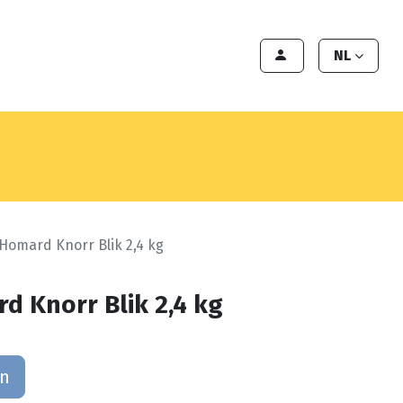
en
Export
Deals
Klant worden
NL
Homard Knorr Blik 2,4 kg
d Knorr Blik 2,4 kg
an