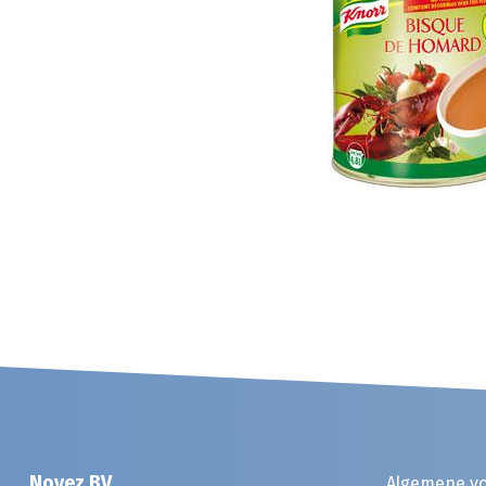
Noyez BV
Algemene v