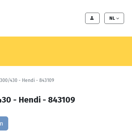
en
Export
Deals
Klant worden
NL
00/430 - Hendi - 843109
30 - Hendi - 843109
an