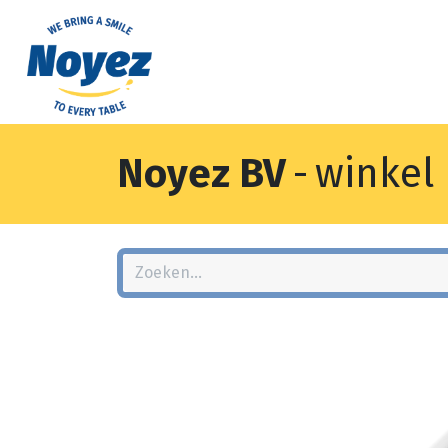
Noyez BV
-
winkel