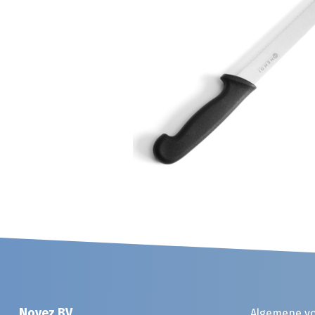
Noyez BV
Algemene v