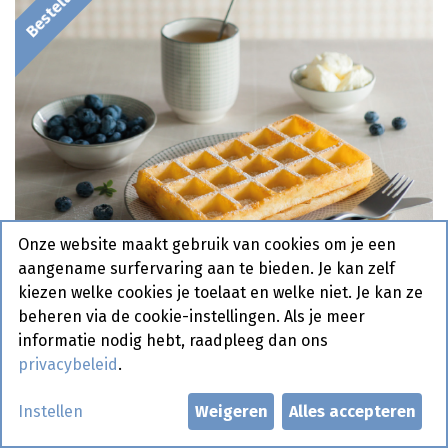
Onze website maakt gebruik van cookies om je een
aangename surfervaring aan te bieden. Je kan zelf
kiezen welke cookies je toelaat en welke niet. Je kan ze
beheren via de cookie-instellingen. Als je meer
informatie nodig hebt, raadpleeg dan ons
privacybeleid
.
Brusselse Wafels 24 x 80 gr
Instellen
Weigeren
Alles accepteren
Bestelartikel