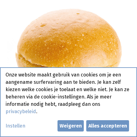
Onze website maakt gebruik van cookies om je een
aangename surfervaring aan te bieden. Je kan zelf
kiezen welke cookies je toelaat en welke niet. Je kan ze
beheren via de cookie-instellingen. Als je meer
informatie nodig hebt, raadpleeg dan ons
privacybeleid
.
2076 Hamburgerbroodje Classic
Instellen
Weigeren
Alles accepteren
Pastridor 60 x 62 gr