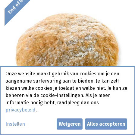
End of life
Onze website maakt gebruik van cookies om je een
aangename surfervaring aan te bieden. Je kan zelf
kiezen welke cookies je toelaat en welke niet. Je kan ze
beheren via de cookie-instellingen. Als je meer
informatie nodig hebt, raadpleeg dan ons
privacybeleid
.
2408 Café Hamburger Bun
Instellen
Weigeren
Alles accepteren
Pastridor 30 x 100 gr