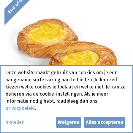
End of life
Onze website maakt gebruik van cookies om je een
aangename surfervaring aan te bieden. Je kan zelf
kiezen welke cookies je toelaat en welke niet. Je kan ze
beheren via de cookie-instellingen. Als je meer
informatie nodig hebt, raadpleeg dan ons
privacybeleid
.
4141/8377 Achtkoek Kob La
Instellen
Weigeren
Alles accepteren
Lorraine 60 x 100 gr