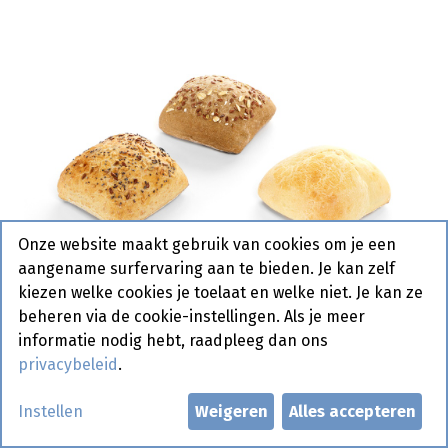
Onze website maakt gebruik van cookies om je een
aangename surfervaring aan te bieden. Je kan zelf
kiezen welke cookies je toelaat en welke niet. Je kan ze
beheren via de cookie-instellingen. Als je meer
informatie nodig hebt, raadpleeg dan ons
privacybeleid
.
7080 Mini Mix Soft Carre La
Instellen
Weigeren
Alles accepteren
Lorraine 75 x 40 gr