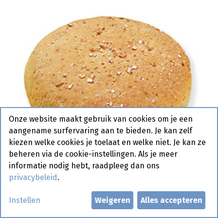
Onze website maakt gebruik van cookies om je een
aangename surfervaring aan te bieden. Je kan zelf
kiezen welke cookies je toelaat en welke niet. Je kan ze
beheren via de cookie-instellingen. Als je meer
informatie nodig hebt, raadpleeg dan ons
privacybeleid
.
1654 Pain Bagnat Bruin / Tarwe
Instellen
Weigeren
Alles accepteren
Pastridor 44 x 105 gr