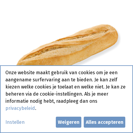
Onze website maakt gebruik van cookies om je een
aangename surfervaring aan te bieden. Je kan zelf
kiezen welke cookies je toelaat en welke niet. Je kan ze
beheren via de cookie-instellingen. Als je meer
informatie nodig hebt, raadpleeg dan ons
privacybeleid
.
1553 Half Stokbrood Wit 26 cm
Instellen
Weigeren
Alles accepteren
Pastridor 50 x 135 gr