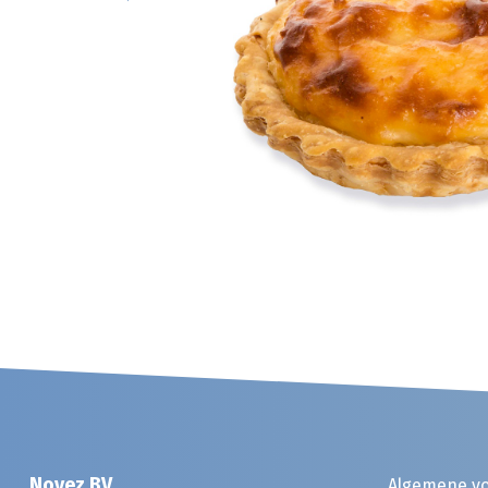
Noyez BV
Algemene v