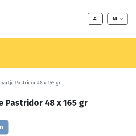
en
Export
Deals
Klant worden
NL
Taartje Pastridor 48 x 165 gr
je Pastridor 48 x 165 gr
an