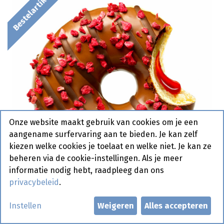
Bestelartikel
Onze website maakt gebruik van cookies om je een
aangename surfervaring aan te bieden. Je kan zelf
kiezen welke cookies je toelaat en welke niet. Je kan ze
beheren via de cookie-instellingen. Als je meer
informatie nodig hebt, raadpleeg dan ons
privacybeleid
.
0995 Donut Raspberry Bliss La
Instellen
Weigeren
Alles accepteren
Lorraine 48 x 74 gr