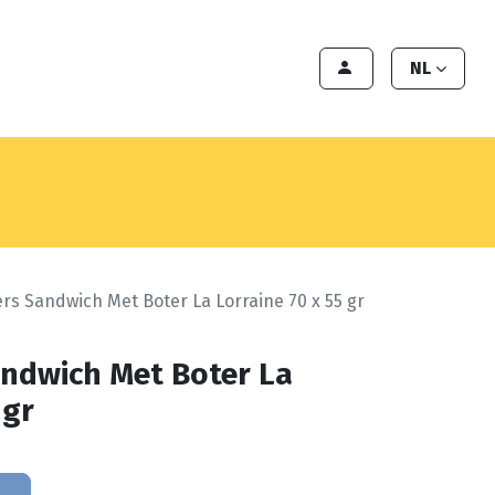
en
Export
Deals
Klant worden
NL
rs Sandwich Met Boter La Lorraine 70 x 55 gr
ndwich Met Boter La
 gr