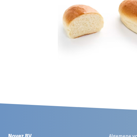
Noyez BV
Algemene v