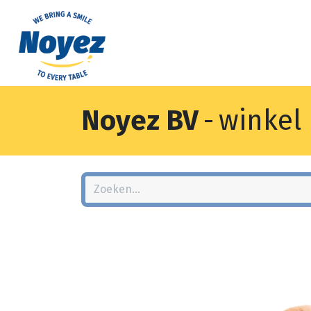
Noyez BV
-
winkel