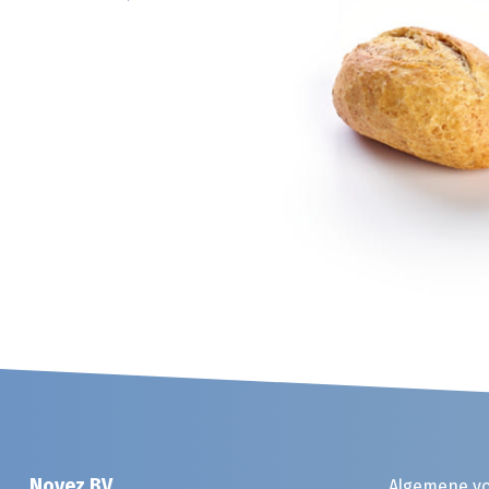
Noyez BV
Algemene v