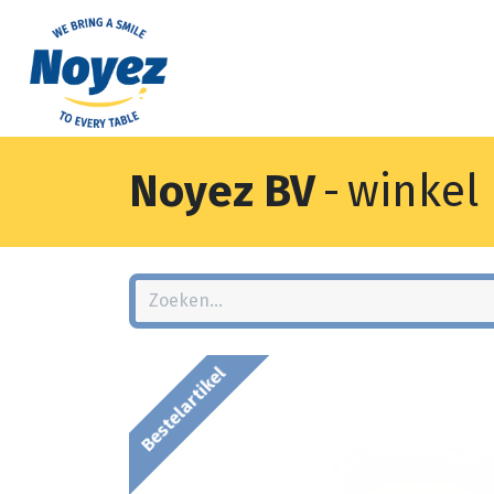
Noyez BV
-
winkel
Bestelartikel