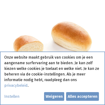
Onze website maakt gebruik van cookies om je een
aangename surfervaring aan te bieden. Je kan zelf
kiezen welke cookies je toelaat en welke niet. Je kan ze
beheren via de cookie-instellingen. Als je meer
informatie nodig hebt, raadpleeg dan ons
privacybeleid
.
2054 Sandwich Mini Wit La
Instellen
Weigeren
Alles accepteren
Lorraine 150 x 27 gr