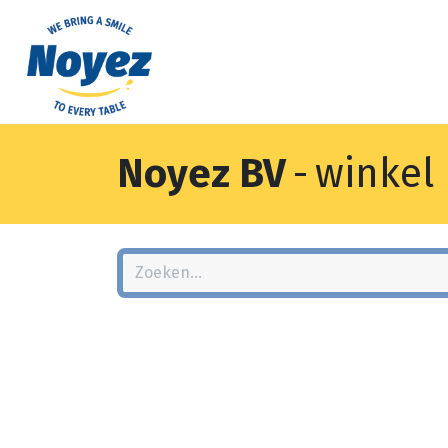
Noyez BV
-
winkel