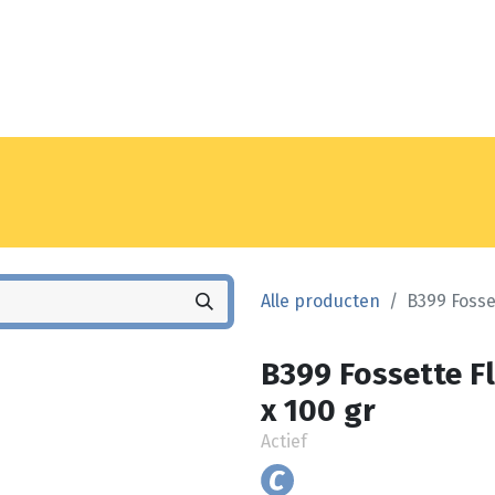
Noyez
Winkel
Vestiging
Alle producten
B399 Fosse
B399 Fossette F
x 100 gr
Actief