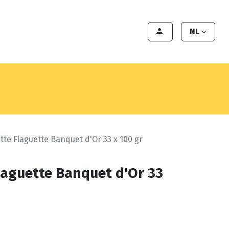
en
Export
Deals
Klant worden
NL
tte Flaguette Banquet d'Or 33 x 100 gr
laguette Banquet d'Or 33