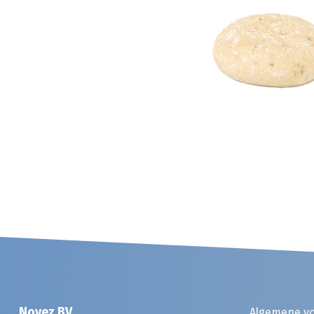
Noyez BV
Algemene v