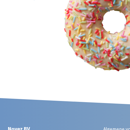
Noyez BV
Algemene v