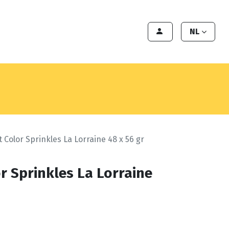
en
Export
Deals
Klant worden
NL
 Color Sprinkles La Lorraine 48 x 56 gr
r Sprinkles La Lorraine