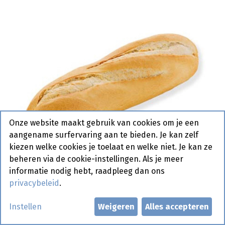
Onze website maakt gebruik van cookies om je een
aangename surfervaring aan te bieden. Je kan zelf
kiezen welke cookies je toelaat en welke niet. Je kan ze
beheren via de cookie-instellingen. Als je meer
informatie nodig hebt, raadpleeg dan ons
privacybeleid
.
3282 Stokbrood Frans Wit FB
Instellen
Weigeren
Alles accepteren
Pastridor 40 x 165 gr