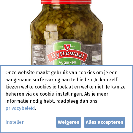
Onze website maakt gebruik van cookies om je een
aangename surfervaring aan te bieden. Je kan zelf
kiezen welke cookies je toelaat en welke niet. Je kan ze
beheren via de cookie-instellingen. Als je meer
informatie nodig hebt, raadpleeg dan ons
privacybeleid
.
Augurken Blokjes Uyttewaal
Instellen
Weigeren
Alles accepteren
Glas 2,45 kg