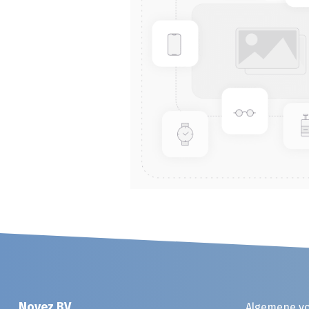
Noyez BV
Algemene v