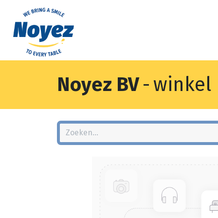
Noyez BV
-
winkel