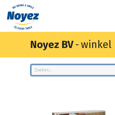
Noyez BV
-
winkel