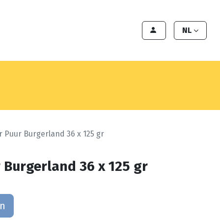
en
Export
Deals
Klant worden
NL
 Puur Burgerland 36 x 125 gr
 Burgerland 36 x 125 gr
an