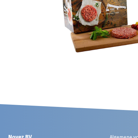
Noyez BV
Algemene v