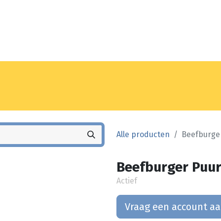
Noyez
Winkel
Vestiging
Alle producten
Beefburger
Beefburger Puur
Actief
Vraag een account a