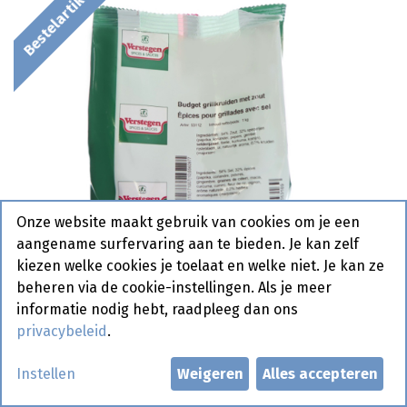
Bestelartikel
Onze website maakt gebruik van cookies om je een
aangename surfervaring aan te bieden. Je kan zelf
kiezen welke cookies je toelaat en welke niet. Je kan ze
beheren via de cookie-instellingen. Als je meer
informatie nodig hebt, raadpleeg dan ons
privacybeleid
.
Budget Grillkruiden M/Z
Instellen
Weigeren
Alles accepteren
Verstegen 1 kg