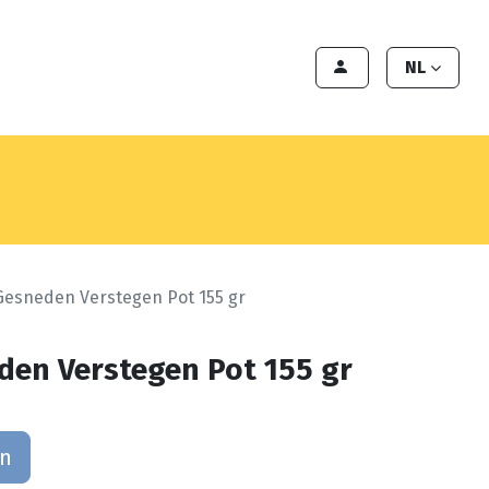
en
Export
Deals
Klant worden
NL
Gesneden Verstegen Pot 155 gr
den Verstegen Pot 155 gr
an