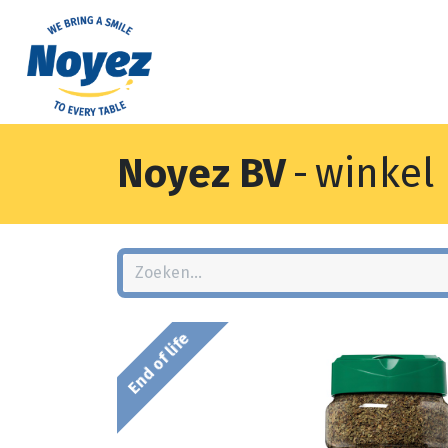
Noyez BV
-
winkel
End of life