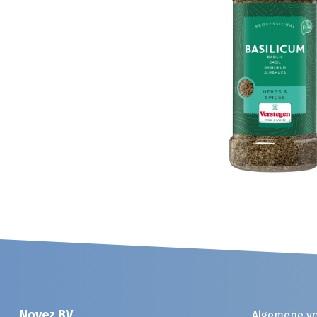
Noyez BV
Algemene v