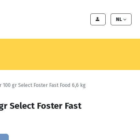
en
Export
Deals
Klant worden
NL
 100 gr Select Foster Fast Food 6,6 kg
r Select Foster Fast