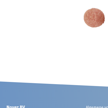
Noyez BV
Algemene v