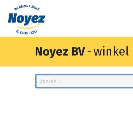
Noyez BV
-
winkel