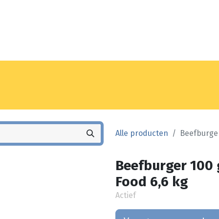
Noyez
Winkel
Vestiging
Alle producten
Beefburger
Beefburger 100 g
Food 6,6 kg
Actief