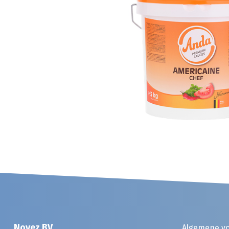
Noyez BV
Algemene v