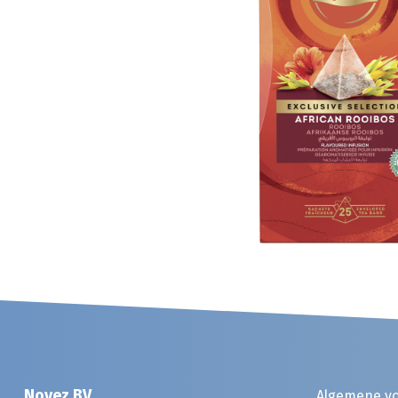
Noyez BV
Algemene v