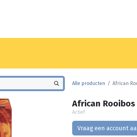
Noyez
Winkel
Vestiging
Alle producten
African Ro
African Rooibos 
Actief
Vraag een account a