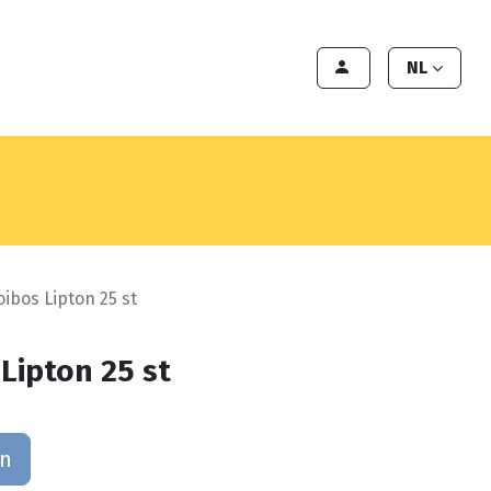
en
Export
Deals
Klant worden
NL
oibos Lipton 25 st
Lipton 25 st
an