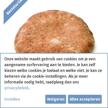
Bestelartikel
Onze website maakt gebruik van cookies om je een
aangename surfervaring aan te bieden. Je kan zelf
kiezen welke cookies je toelaat en welke niet. Je kan ze
beheren via de cookie-instellingen. Als je meer
informatie nodig hebt, raadpleeg dan ons
privacybeleid
.
2791 Luxe Pitabroodje Diversi
Instellen
Weigeren
Alles accepteren
Food 2 x 16 x 120 gr