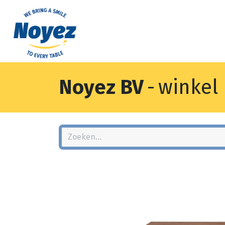
Noyez BV
-
winkel