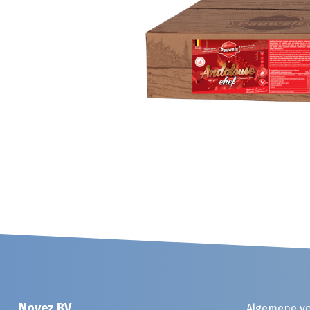
Noyez BV
Algemene v