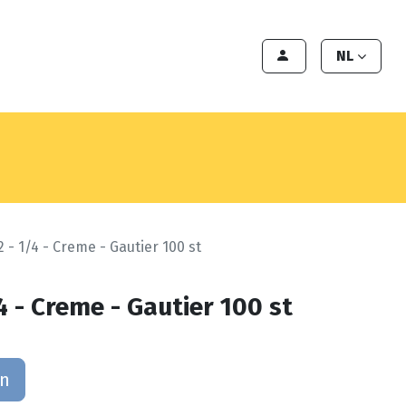
en
Export
Deals
Klant worden
NL
 - 1/4 - Creme - Gautier 100 st
4 - Creme - Gautier 100 st
an