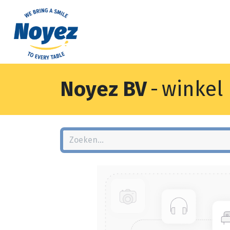
Noyez BV
-
winkel