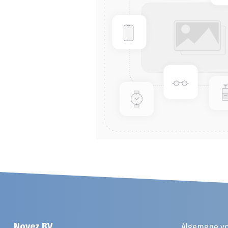
Noyez BV
Algemene v