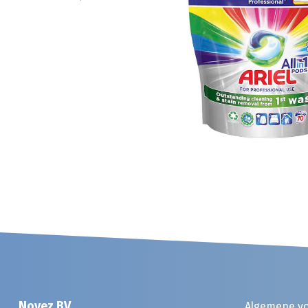
Noyez BV
Algemene v