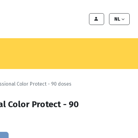
en
Export
Deals
Klant worden
NL
ssional Color Protect - 90 doses
al Color Protect - 90