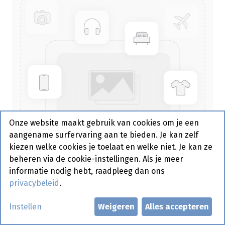
Onze website maakt gebruik van cookies om je een
aangename surfervaring aan te bieden. Je kan zelf
kiezen welke cookies je toelaat en welke niet. Je kan ze
beheren via de cookie-instellingen. Als je meer
informatie nodig hebt, raadpleeg dan ons
privacybeleid
.
Allesreiniger Mister Proper
Instellen
Weigeren
Alles accepteren
Citroen Can 5 L