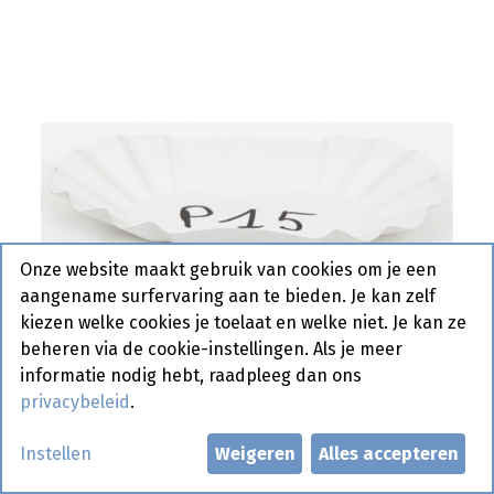
Onze website maakt gebruik van cookies om je een
aangename surfervaring aan te bieden. Je kan zelf
kiezen welke cookies je toelaat en welke niet. Je kan ze
beheren via de cookie-instellingen. Als je meer
informatie nodig hebt, raadpleeg dan ons
privacybeleid
.
Corbeille / Karton Schalen Nr
Instellen
Weigeren
Alles accepteren
0/P15 250 st