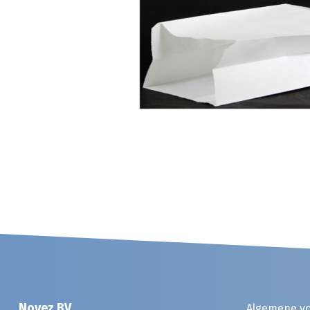
Noyez BV
Algemene v