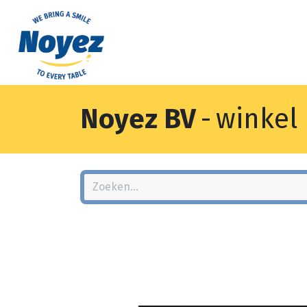
Noyez BV
-
winkel