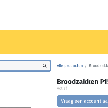
Noyez
Winkel
Vestiging
Alle producten
Broodzakke
Broodzakken P15
Actief
Vraag een account a