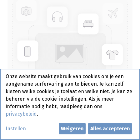
Onze website maakt gebruik van cookies om je een
aangename surfervaring aan te bieden. Je kan zelf
kiezen welke cookies je toelaat en welke niet. Je kan ze
beheren via de cookie-instellingen. Als je meer
informatie nodig hebt, raadpleeg dan ons
privacybeleid
.
Bestek Hout Mes/ Vork/Peper/
Instellen
Weigeren
Alles accepteren
Zout - 250 st - 195922