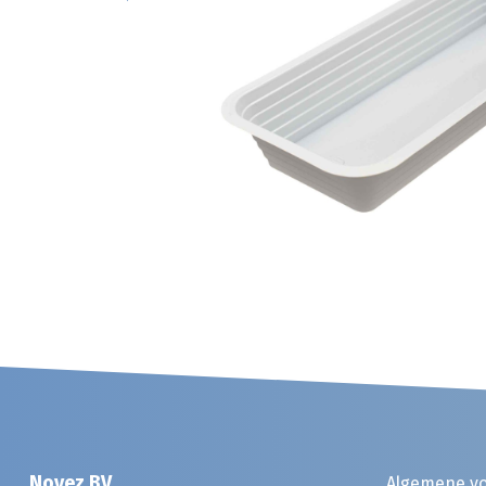
Noyez BV
Algemene v