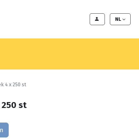
en
Export
Deals
Klant worden
NL
ek 4 x 250 st
 250 st
an