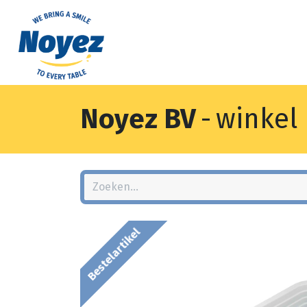
Noyez BV
-
winkel
Bestelartikel