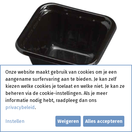
Onze website maakt gebruik van cookies om je een
aangename surfervaring aan te bieden. Je kan zelf
kiezen welke cookies je toelaat en welke niet. Je kan ze
beheren via de cookie-instellingen. Als je meer
informatie nodig hebt, raadpleeg dan ons
privacybeleid
.
A 0 Plastiek Zwart 50 cc 2 x
Instellen
Weigeren
Alles accepteren
1000 st