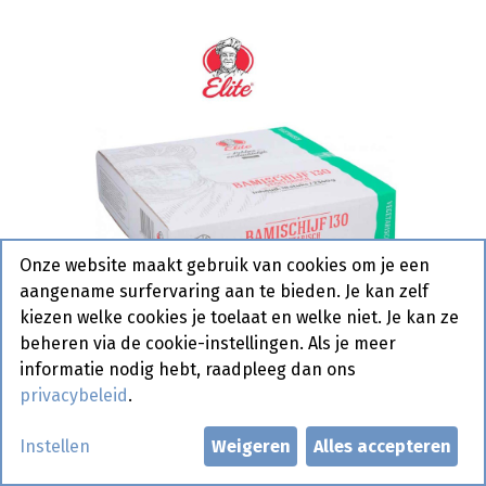
Onze website maakt gebruik van cookies om je een
aangename surfervaring aan te bieden. Je kan zelf
kiezen welke cookies je toelaat en welke niet. Je kan ze
beheren via de cookie-instellingen. Als je meer
informatie nodig hebt, raadpleeg dan ons
privacybeleid
.
Bamischijf Extra Pittig Elite 18 x
Instellen
Weigeren
Alles accepteren
130 gr