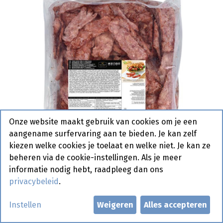
Onze website maakt gebruik van cookies om je een
aangename surfervaring aan te bieden. Je kan zelf
kiezen welke cookies je toelaat en welke niet. Je kan ze
beheren via de cookie-instellingen. Als je meer
informatie nodig hebt, raadpleeg dan ons
privacybeleid
.
1066311 Bacon Kalkoen Gegrild
Instellen
Weigeren
Alles accepteren
Top Table 500 gr