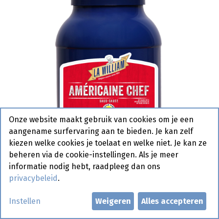
Onze website maakt gebruik van cookies om je een
aangename surfervaring aan te bieden. Je kan zelf
kiezen welke cookies je toelaat en welke niet. Je kan ze
beheren via de cookie-instellingen. Als je meer
informatie nodig hebt, raadpleeg dan ons
privacybeleid
.
Americain Saus Chef La William
Instellen
Weigeren
Alles accepteren
Pet 3 L