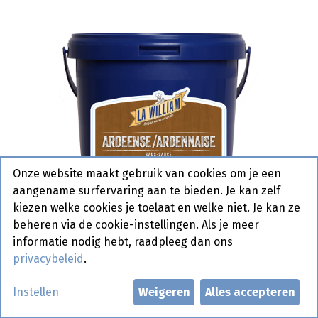
Onze website maakt gebruik van cookies om je een
aangename surfervaring aan te bieden. Je kan zelf
kiezen welke cookies je toelaat en welke niet. Je kan ze
beheren via de cookie-instellingen. Als je meer
informatie nodig hebt, raadpleeg dan ons
privacybeleid
.
Ardeense Saus La William
Instellen
Weigeren
Alles accepteren
Emmertje 3 kg