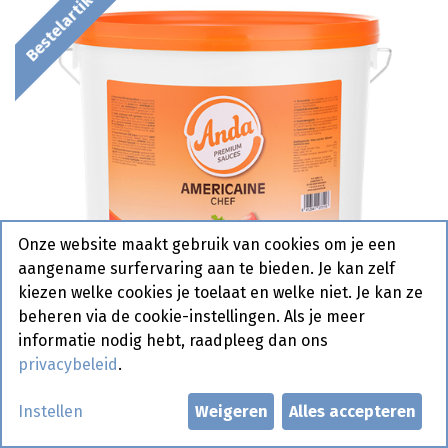
Bestelartikel
Onze website maakt gebruik van cookies om je een
aangename surfervaring aan te bieden. Je kan zelf
kiezen welke cookies je toelaat en welke niet. Je kan ze
beheren via de cookie-instellingen. Als je meer
informatie nodig hebt, raadpleeg dan ons
privacybeleid
.
Americain Saus Chef Anda
Instellen
Weigeren
Alles accepteren
Emmer 9,5 kg