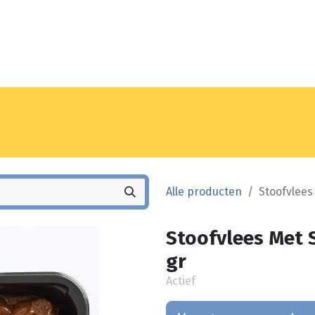
Noyez
Winkel
Vestiging
Alle producten
Stoofvlees
Stoofvlees Met 
gr
Actief