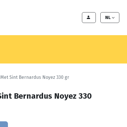
en
Export
Deals
Klant worden
NL
 Met Sint Bernardus Noyez 330 gr
Sint Bernardus Noyez 330