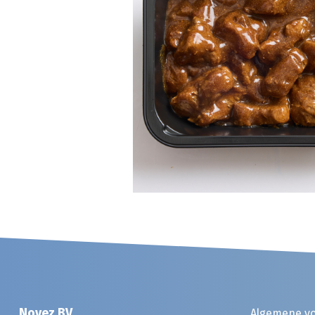
Noyez BV
Algemene v