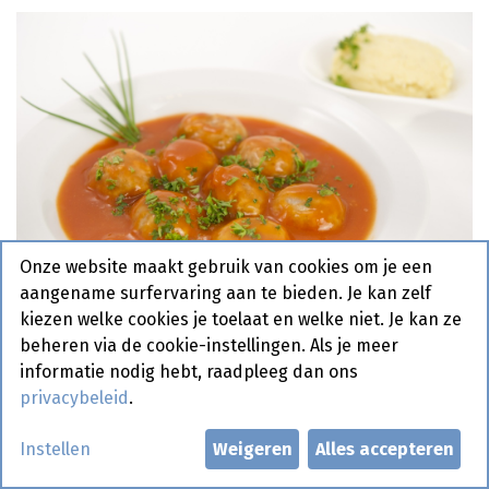
Onze website maakt gebruik van cookies om je een
aangename surfervaring aan te bieden. Je kan zelf
kiezen welke cookies je toelaat en welke niet. Je kan ze
beheren via de cookie-instellingen. Als je meer
informatie nodig hebt, raadpleeg dan ons
privacybeleid
.
Balletjes Tomatensaus Noyez
Instellen
Weigeren
Alles accepteren
360 gr